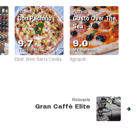
Pizzeria
Pizzeria
Don Pachino
Gusto Over The
Sea
9.7
9.0
3
Esperienze
96
Esperienze
Eboli, Bivio Santa Cecilia
Agropoli
Ristorante
Gran Caffè Elite