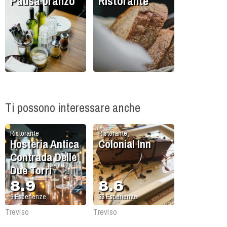
Pausa pranzo
Ristorante
Ti possono interessare anche
Ristorante
Ristorante
Hosteria Antica
Colonial Inn
Contrada Delle
Due Torri
8.9
8.6
9
Esperienze
33
Esperienze
Treviso
Treviso