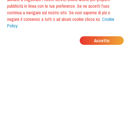
pubblicità in linea con le tue preferenze. Se ne accetti l'uso
continua a navigare sul nostro sito. Se vuoi saperne di più o
negare il consenso a tutti o ad alcuni cookie clicca su:
Cookie
Policy
DOVE MANGIANO I
Accetto
TUOI AMICI?
Scarica l'app e scoprilo con
foodiestrip