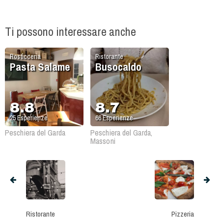
Ti possono interessare anche
Rosticceria
Ristorante
Pasta Salame
Busocaldo
8.8
8.7
25
Esperienze
66
Esperienze
Peschiera del Garda
Peschiera del Garda,
Massoni
Ristorante
Pizzeria