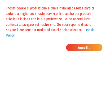
I nostri cookie di profilazione e quelli installati da terze parti ci
aiutano a migliorare i nostri servizi online anche per proporti
pubblicità in linea con le tue preferenze. Se ne accetti l'uso
continua a navigare sul nostro sito. Se vuoi saperne di più o
negare il consenso a tutti o ad alcuni cookie clicca su:
Cookie
Policy
DOVE MANGIANO I
Accetto
TUOI AMICI?
Scarica l'app e scoprilo con
foodiestrip