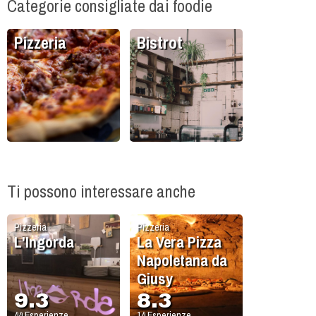
Categorie consigliate dai foodie
Pizzeria
Bistrot
Ti possono interessare anche
Pizzeria
Pizzeria
L'Ingorda
La Vera Pizza
Napoletana da
Giusy
9.3
8.3
44
Esperienze
14
Esperienze