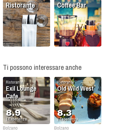
Ristorante
Coffee Bar
Ti possono interessare anche
Ristorante
Ristorante
Exil Lounge
Old Wild West
Cafe
8.9
8.3
1
Esperienza
1
Esperienza
Bolzano
Bolzano