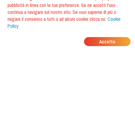
pubblicità in linea con le tue preferenze. Se ne accetti l'uso
continua a navigare sul nostro sito. Se vuoi saperne di più o
negare il consenso a tutti o ad alcuni cookie clicca su:
Cookie
Policy
DOVE MANGIANO I
Accetto
TUOI AMICI?
Scarica l'app e scoprilo con
foodiestrip