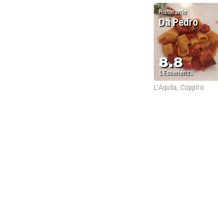
Ristorante
Da Pedro
8.8
1
Esperienza
L'Aquila, Coppito