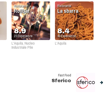
Ristorante
Ristorante
RollBar
La sbarra
8.9
8.4
23
Esperienze
43
Esperienze
L'Aquila, Nucleo
L'Aquila
Industriale Pile
Fast Food
Sferico