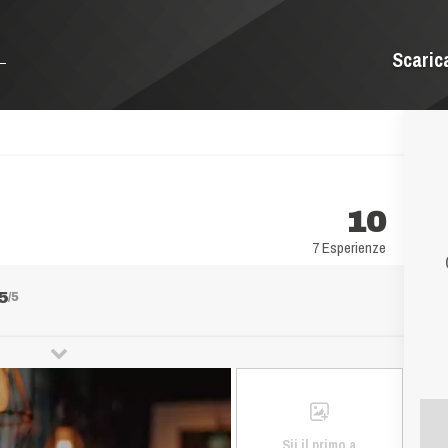
Scaric
10
7 Esperienze
5
/5
Sii il primo a