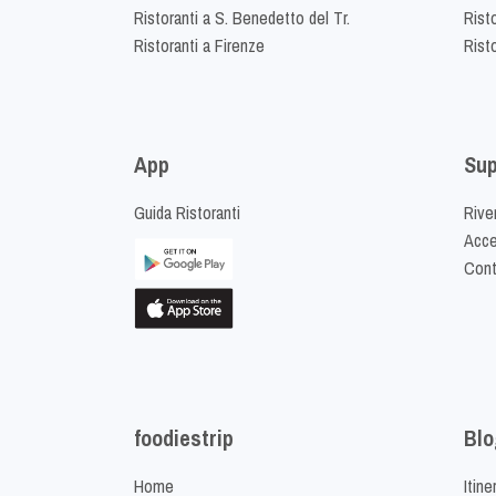
Ristoranti a S. Benedetto del Tr.
Risto
Ristoranti a Firenze
Rist
App
Sup
Guida Ristoranti
Riven
Acced
Cont
foodiestrip
Blo
Home
Itine