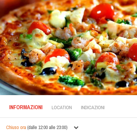
INFORMAZIONI
LOCATION
INDICAZIONI
Chiuso ora
(
dalle
12:00
alle
23:00
)