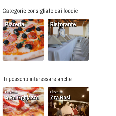
Categorie consigliate dai foodie
Pizzeria
Ristorante
Ti possono interessare anche
Pizzeria
Pizzeria
A Ra Gghjàzza
Zza Rosì