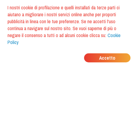
I nostri cookie di profilazione e quelli installati da terze parti ci
aiutano a migliorare i nostri servizi online anche per proporti
pubblicità in linea con le tue preferenze. Se ne accetti l'uso
continua a navigare sul nostro sito. Se vuoi saperne di più o
negare il consenso a tutti o ad alcuni cookie clicca su:
Cookie
Policy
DOVE MANGIANO I
Accetto
TUOI AMICI?
Scarica l'app e scoprilo con
foodiestrip