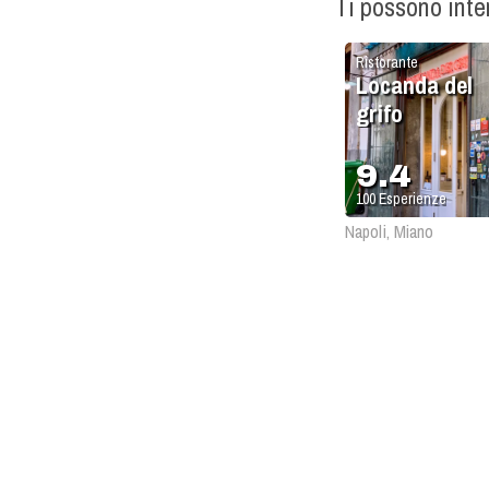
Ti possono int
Ristorante
Locanda del
grifo
9.4
100
Esperienze
Napoli, Miano