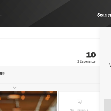
Scaric
10
2 Esperienze
V
5
/5
Sii il primo a