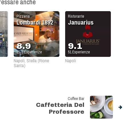
eressare anche
Pizzeria
Ristorante
Lombardi 1892
Januarius
8.9
9.1
1576
Esperienze
51
Esperienze
Napoli, Stella (Rione
Napoli
Santa)
Coffee Bar
Caffetteria Del
Professore