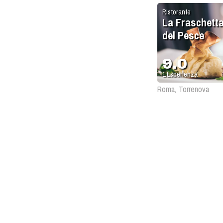
Ristorante
La Fraschett
del Pesce
9.0
1
Esperienza
Roma, Torrenova