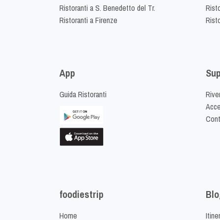
Ristoranti a S. Benedetto del Tr.
Risto
Ristoranti a Firenze
Rist
App
Sup
Guida Ristoranti
Riven
Acced
Cont
foodiestrip
Blo
Home
Itine