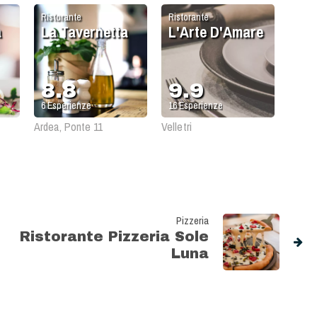
Ristorante
Ristorante
a
La Tavernetta
L'Arte D'Amare
8.8
9.9
6
Esperienze
16
Esperienze
Ardea, Ponte 11
Velletri
Pizzeria
Ristorante Pizzeria Sole
Luna