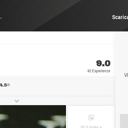
Scaric
9.0
42 Esperienze
V
4.5
/5
Sii il primo a