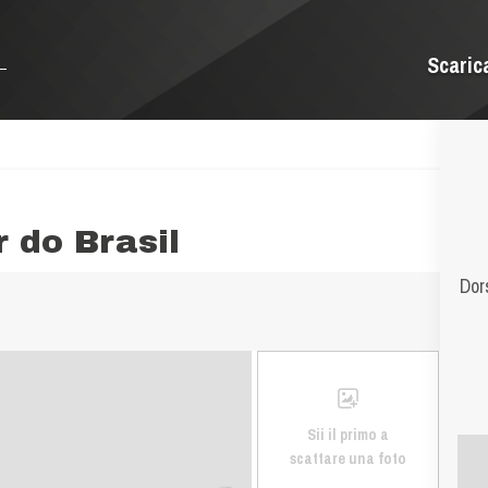
Scaric
 do Brasil
Dor
Sii il primo a
scattare una foto