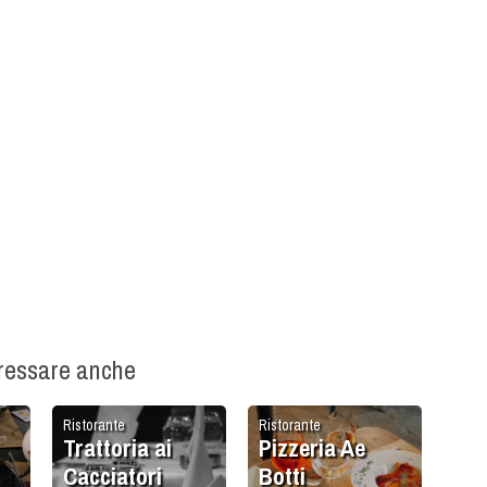
eressare anche
Ristorante
Ristorante
Trattoria ai
Pizzeria Ae
Cacciatori
Botti