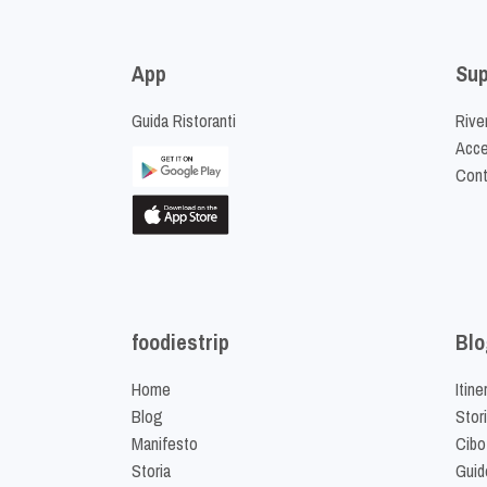
App
Sup
Guida Ristoranti
Riven
Acced
Cont
foodiestrip
Blo
Home
Itine
Blog
Stor
Manifesto
Cibo
Storia
Guid