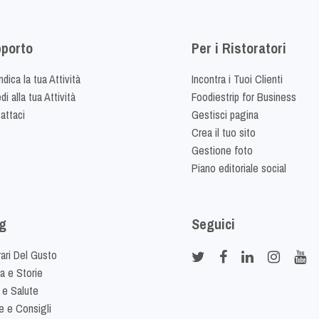
porto
Per i Ristoratori
dica la tua Attività
Incontra i Tuoi Clienti
i alla tua Attività
Foodiestrip for Business
attaci
Gestisci pagina
Crea il tuo sito
Gestione foto
Piano editoriale social
g
Seguici
rari Del Gusto
ia e Storie
 e Salute
e e Consigli