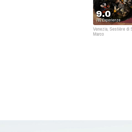
9.0
782
Esperienze
Venezia, Sestière di 
Marco