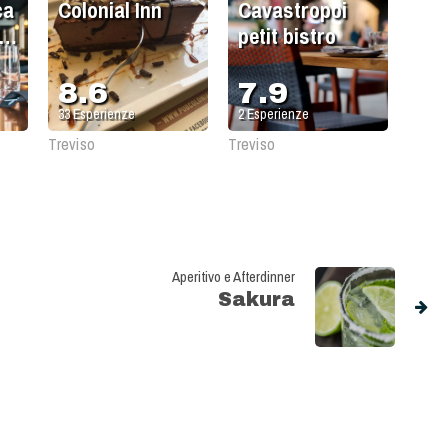
ca
Colonial Inn
Cavastropoi
e
petit bistro
8.6
7.9
33
Esperienze
2
Esperienze
Treviso
Treviso
Aperitivo e Afterdinner
Sakura