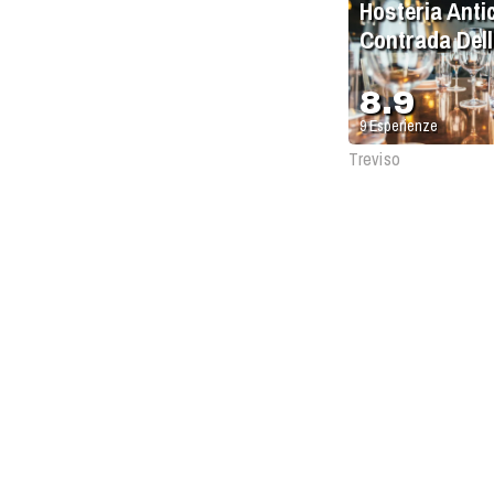
Hosteria Anti
Contrada Dell
Due Torri
8.9
9
Esperienze
Treviso