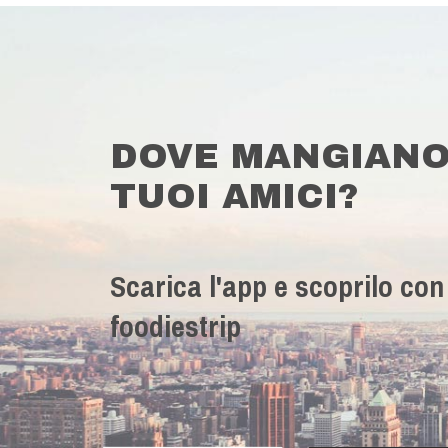
DOVE MANGIANO
TUOI AMICI?
Scarica l'app e scoprilo con
foodiestrip