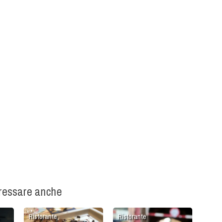
eressare anche
Ristorante
Ristorante