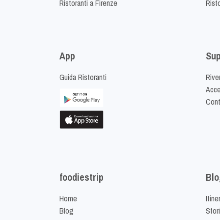
Ristoranti a Firenze
Rist
App
Sup
Guida Ristoranti
Riven
Acced
Cont
foodiestrip
Blo
Home
Itine
Blog
Stor