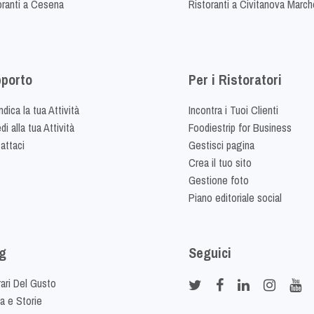
oranti a Cesena
Ristoranti a Civitanova March
porto
Per i Ristoratori
dica la tua Attività
Incontra i Tuoi Clienti
i alla tua Attività
Foodiestrip for Business
attaci
Gestisci pagina
Crea il tuo sito
Gestione foto
Piano editoriale social
g
Seguici
rari Del Gusto
ia e Storie