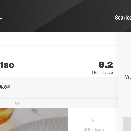
Scaric
iso
9.2
9 Esperienze
Vi
4.6
/5
Sii il primo a