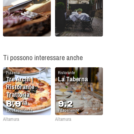
Ti possono interessare anche
Pizzeria
Ristorante
Tre Archi |
La Taberna
Ristorante
Trattoria
Pizzeria
8.9
9.2
1301
Esperienze
7
Esperienze
Altamura
Altamura