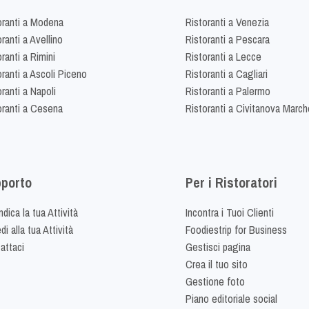
oranti a Modena
Ristoranti a Venezia
ranti a Avellino
Ristoranti a Pescara
ranti a Rimini
Ristoranti a Lecce
oranti a Ascoli Piceno
Ristoranti a Cagliari
ranti a Napoli
Ristoranti a Palermo
oranti a Cesena
Ristoranti a Civitanova March
porto
Per i Ristoratori
dica la tua Attività
Incontra i Tuoi Clienti
i alla tua Attività
Foodiestrip for Business
attaci
Gestisci pagina
Crea il tuo sito
Gestione foto
Piano editoriale social