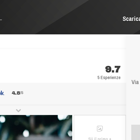
Scaric
9.7
5 Esperienze
Via
4.8
/5
Sii il primo a