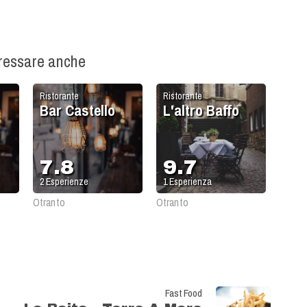
eressare anche
Ristorante
Ristorante
Bar Castello
L'altro Baffo
7.8
9.7
2
Esperienze
1
Esperienza
Otranto
Otranto
Fast Food