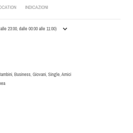
OCATION
INDICAZIONI
alle
23:00
,
dalle
00:00
alle
11:00
)
Bambini
,
Business
,
Giovani
,
Single
,
Amici
nea