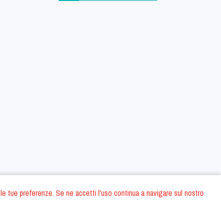
 con le tue preferenze. Se ne accetti l'uso continua a navigare sul nostro
oni
Privacy Policy
Condizioni generali di contratto
Dati societari
/
/
/