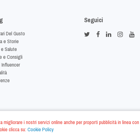
g
Seguici
rari Del Gusto
ia e Storie
 e Salute
e e Consigli
 Influencer
lità
denze
ano a migliorare i nostri servizi online anche per proporti pubblicità in linea
okie clicca su:
Cookie Policy
Cookie Policy
Termini e Condizi
S.r.l. - P.IVA IT01975940675 - All Rights Reserved
/
/