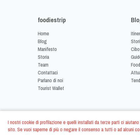
foodiestrip
Blo
Home
Itine
Blog
Stor
Manifesto
Cibo
Storia
Guid
Team
Food
Contattaci
Attua
Parlano di noi
Ten
Tourist Wallet
I nostri cookie di profilazione e quelli installati da terze parti ci aiut
sito. Se vuoi saperne di più o negare il consenso a tutti o ad alcuni co
©
2026
FoodiesTrip 