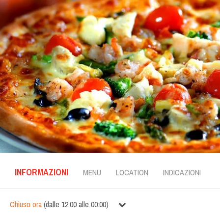
INFORMAZIONI
MENU
LOCATION
INDICAZIONI
Chiuso ora
(
dalle
12:00
alle
00:00
)