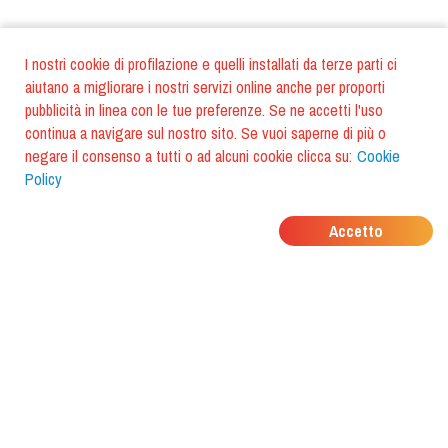
I nostri cookie di profilazione e quelli installati da terze parti ci
aiutano a migliorare i nostri servizi online anche per proporti
pubblicità in linea con le tue preferenze. Se ne accetti l'uso
continua a navigare sul nostro sito. Se vuoi saperne di più o
negare il consenso a tutti o ad alcuni cookie clicca su:
Cookie
Policy
DOVE MANGIANO I
Accetto
TUOI AMICI?
Scarica l'app e scoprilo con
foodiestrip