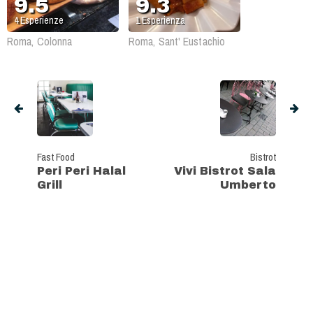
9.5
9.3
4
Esperienze
1
Esperienza
Roma, Colonna
Roma, Sant' Eustachio
Fast Food
Bistrot
Peri Peri Halal
Vivi Bistrot Sala
Grill
Umberto