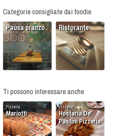
Categorie consigliate dai foodie
Pausa pranzo
Ristorante
Ti possono interessare anche
Pizzeria
Pizzeria
Mariotti
Hostaria De'
Pastini Pizzeria