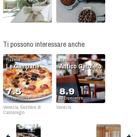
Ti possono interessare anche
Pizzeria
Ristorante
Le Campane
Antico Gatoleto
7.5
8.9
12
Esperienze
79
Esperienze
Venezia, Sestière di
Venezia
Cannaregio