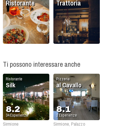
Ristorante
Trattoria
Ti possono interessare anche
Ristorante
Pizzeria
Silk
al Cavallo
8.2
8.1
34
Esperienze
2
Esperienze
Sirmione
Sirmione, Palazzo