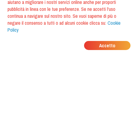
aiutano a migliorare i nostri servizi online anche per proporti
pubblicità in linea con le tue preferenze. Se ne accetti l'uso
continua a navigare sul nostro sito. Se vuoi saperne di più o
negare il consenso a tutti o ad alcuni cookie clicca su:
Cookie
Policy
DOVE MANGIANO I
Accetto
TUOI AMICI?
Scarica l'app e scoprilo con
foodiestrip