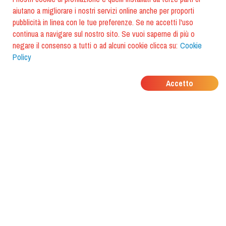
aiutano a migliorare i nostri servizi online anche per proporti
pubblicità in linea con le tue preferenze. Se ne accetti l'uso
continua a navigare sul nostro sito. Se vuoi saperne di più o
negare il consenso a tutti o ad alcuni cookie clicca su:
Cookie
Policy
DOVE MANGIANO I
Accetto
TUOI AMICI?
Scarica l'app e scoprilo con
foodiestrip