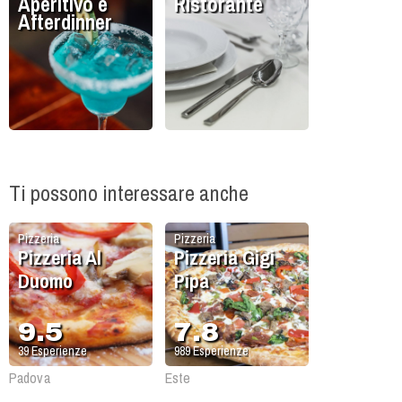
Aperitivo e
Ristorante
Afterdinner
Ti possono interessare anche
Pizzeria
Pizzeria
Pizzeria Al
Pizzeria Gigi
Duomo
Pipa
9.5
7.8
39
Esperienze
989
Esperienze
Padova
Este