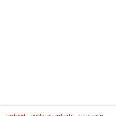
I nostri cookie di profilazione e quelli installati da terze parti ci