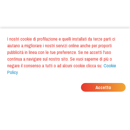
I nostri cookie di profilazione e quelli installati da terze parti ci
aiutano a migliorare i nostri servizi online anche per proporti
pubblicità in linea con le tue preferenze. Se ne accetti l'uso
continua a navigare sul nostro sito. Se vuoi saperne di più o
negare il consenso a tutti o ad alcuni cookie clicca su:
Cookie
Policy
DOVE MANGIANO I
Accetto
TUOI AMICI?
Scarica l'app e scoprilo con
foodiestrip