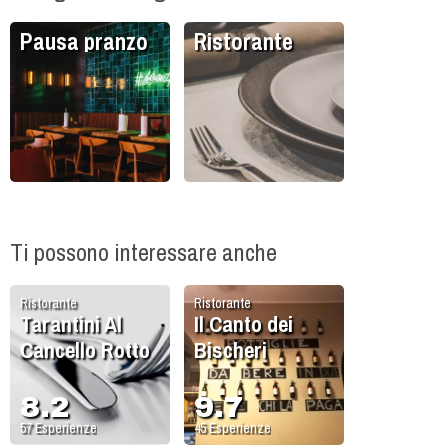
Pausa pranzo
Ristorante
Ti possono interessare anche
Ristorante
Ristorante
Tarantini Al
Il Canto dei
Cancello Rotto
Bischeri
8.2
9.7
57
Esperienze
45
Esperienze