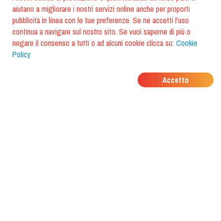
aiutano a migliorare i nostri servizi online anche per proporti
pubblicità in linea con le tue preferenze. Se ne accetti l'uso
continua a navigare sul nostro sito. Se vuoi saperne di più o
negare il consenso a tutti o ad alcuni cookie clicca su:
Cookie
Policy
DOVE MANGIANO I
Accetto
TUOI AMICI?
Scarica l'app e scoprilo con
foodiestrip