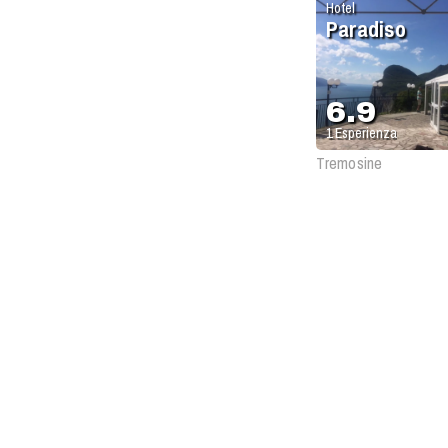
Hotel
Paradiso
6.9
1
Esperienza
Tremosine