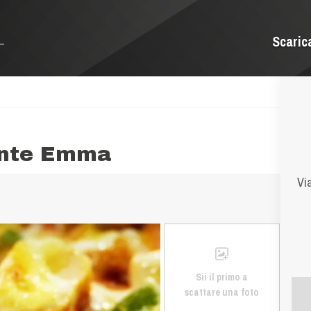
Scaric
rante Emma
Vi
Sii il primo a
scattare una foto