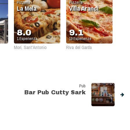
Pizzeria
Pizzeria
La Mela
Villa Aranci
8.0
9.1
1
Esperienza
19
Esperienze
Mori, Sant'Antonio
Riva del Garda
Pub
Bar Pub Cutty Sark