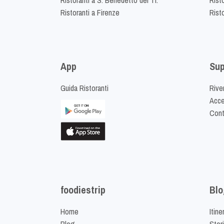
Ristoranti a Firenze
Rist
App
Sup
Guida Ristoranti
Riven
Acced
Cont
foodiestrip
Blo
Home
Itine