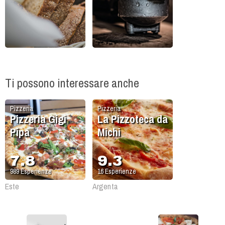
Ti possono interessare anche
Pizzeria
Pizzeria
Pizzeria Gigi
La Pizzoteca da
Pipa
Michi
7.8
9.3
989
Esperienze
16
Esperienze
Este
Argenta