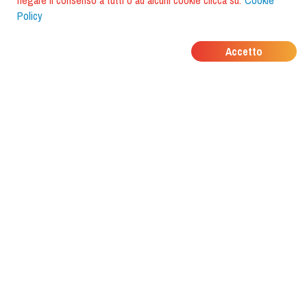
negare il consenso a tutti o ad alcuni cookie clicca su:
Cookie
Policy
DOVE MANGIANO I
Accetto
TUOI AMICI?
Scarica l'app e scoprilo con
foodiestrip