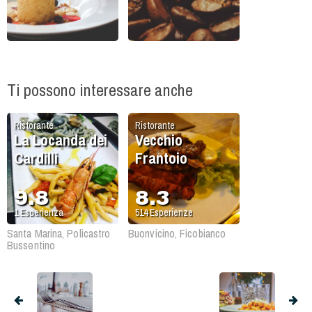
Ti possono interessare anche
Ristorante
Ristorante
La Locanda dei
Vecchio
Cardilli
Frantoio
9.8
8.3
1
Esperienza
514
Esperienze
Santa Marina, Policastro
Buonvicino, Ficobianco
Bussentino