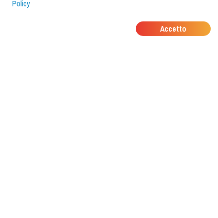
Policy
DOVE MANGIANO I
Accetto
TUOI AMICI?
Scarica l'app e scoprilo con
foodiestrip