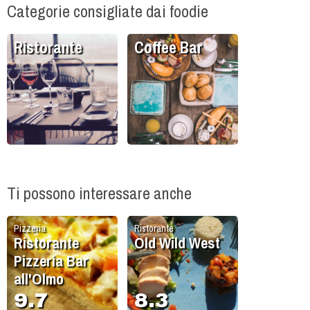
Categorie consigliate dai foodie
Ristorante
Coffee Bar
Ti possono interessare anche
Pizzeria
Ristorante
Ristorante
Old Wild West
Pizzeria Bar
all'Olmo
9.7
8.3