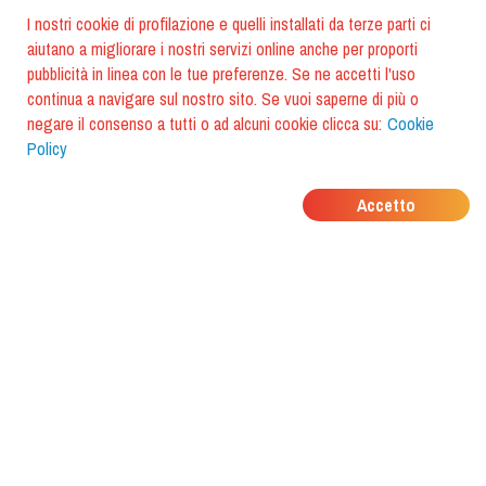
I nostri cookie di profilazione e quelli installati da terze parti ci
aiutano a migliorare i nostri servizi online anche per proporti
pubblicità in linea con le tue preferenze. Se ne accetti l'uso
continua a navigare sul nostro sito. Se vuoi saperne di più o
negare il consenso a tutti o ad alcuni cookie clicca su:
Cookie
Policy
DOVE MANGIANO I
Accetto
TUOI AMICI?
Scarica l'app e scoprilo con
foodiestrip