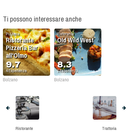
Ti possono interessare anche
Pizzeria
Ristorante
Ristorante
Old Wild West
Pizzeria Bar
all'Olmo
9.7
8.3
4
Esperienze
1
Esperienza
Bolzano
Bolzano
Ristorante
Trattoria