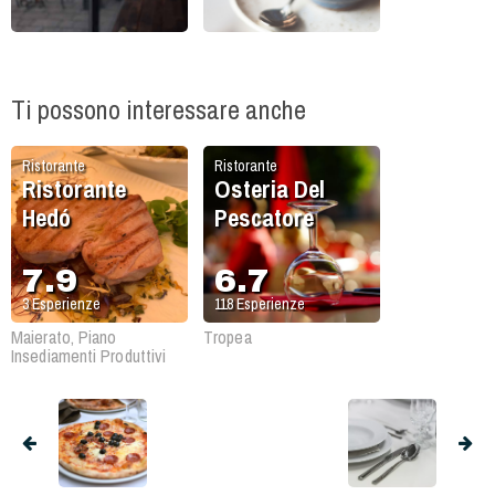
Ti possono interessare anche
Ristorante
Ristorante
Ristorante
Osteria Del
Hedó
Pescatore
7.9
6.7
3
Esperienze
118
Esperienze
Maierato, Piano
Tropea
Insediamenti Produttivi