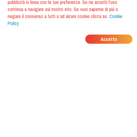
pubblicità in linea con le tue preferenze. Se ne accetti l'uso
continua a navigare sul nostro sito. Se vuoi saperne di più o
negare il consenso a tutti o ad alcuni cookie clicca su:
Cookie
Policy
DOVE MANGIANO I
Accetto
TUOI AMICI?
Scarica l'app e scoprilo con
foodiestrip