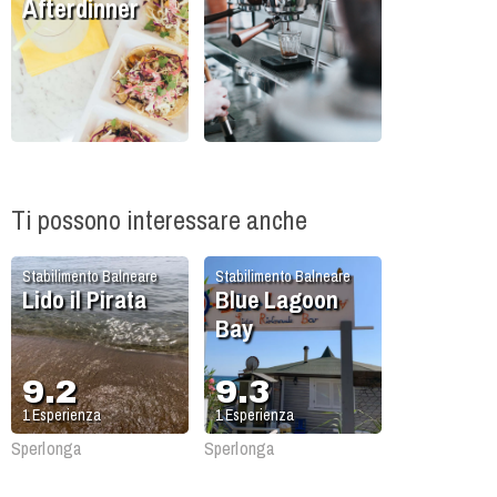
Afterdinner
Ti possono interessare anche
Stabilimento Balneare
Stabilimento Balneare
Lido il Pirata
Blue Lagoon
Bay
9.2
9.3
1
Esperienza
1
Esperienza
Sperlonga
Sperlonga