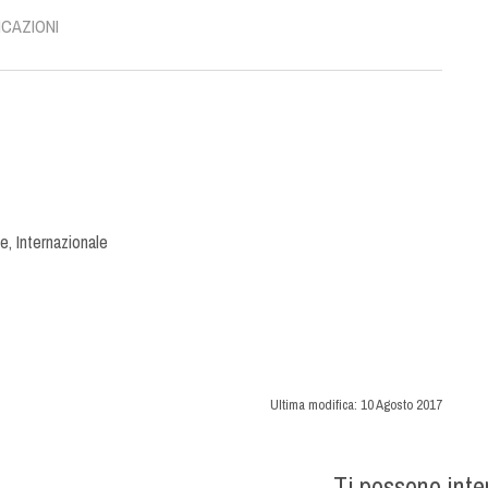
ICAZIONI
ce
,
Internazionale
Ultima modifica:
10 Agosto 2017
Ti possono int