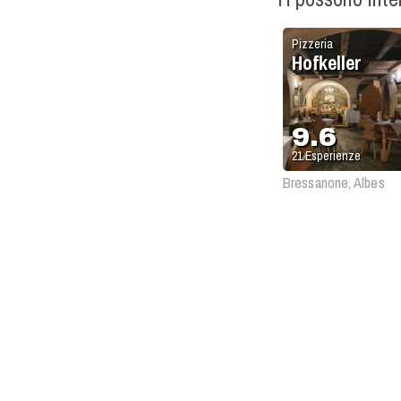
Pizzeria
Hofkeller
9.6
21
Esperienze
Bressanone, Albes