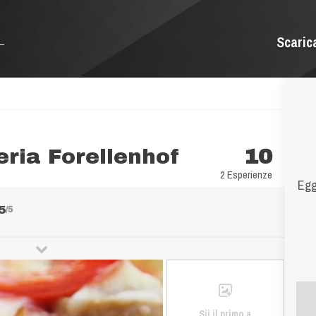
Scaric
eria Forellenhof
10
2 Esperienze
Egg
5
/5
Sii il primo a