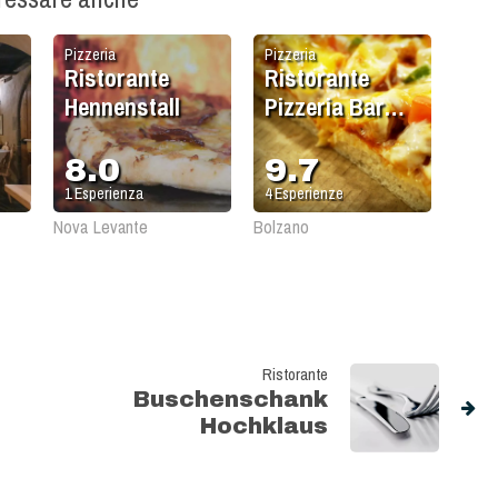
Pizzeria
Pizzeria
Ristorante
Ristorante
Hennenstall
Pizzeria Bar
all'Olmo
8.0
9.7
1
Esperienza
4
Esperienze
Nova Levante
Bolzano
Ristorante
Buschenschank
Hochklaus