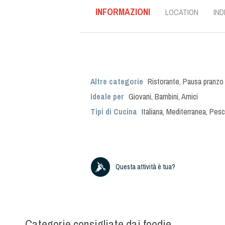
INFORMAZIONI
LOCATION
IND
Altre categorie
Ristorante
,
Pausa pranzo
Ideale per
Giovani
,
Bambini
,
Amici
Tipi di Cucina
Italiana
,
Mediterranea
,
Pes
Questa attività è tua?
Categorie consigliate dai foodie