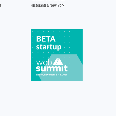
e
Ristoranti a New York