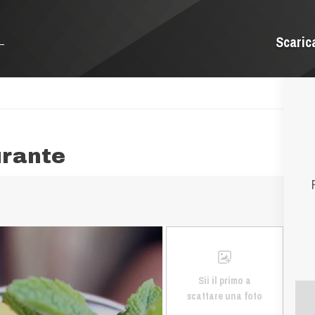
Scaric
urante
Sii il primo a
scattare una foto