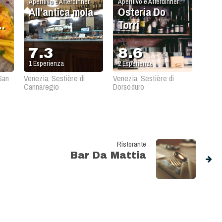
Aperitivo e Afterdinner
Aperitivo e Afterdinner
All'antica mola
Osteria Do
Torri
7.3
8.6
1
Esperienza
2
Esperienze
San
Venezia, Sestière di
Venezia, Sestière di
Cannaregio
Dorsoduro
Ristorante
Bar Da Mattia