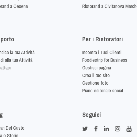
oranti a Cesena
Ristoranti a Civitanova March
porto
Per i Ristoratori
dica la tua Attività
Incontra i Tuoi Clienti
i alla tua Attività
Foodiestrip for Business
attaci
Gestisci pagina
Crea il tuo sito
Gestione foto
Piano editoriale social
g
Seguici
rari Del Gusto
ia e Storie