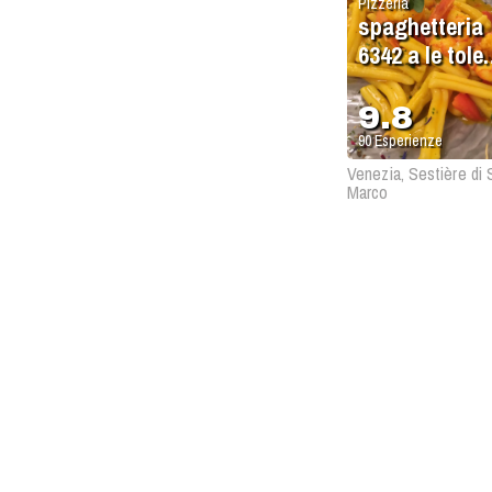
Pizzeria
spaghetteria
6342 a le tole
pizzeria
9.8
90
Esperienze
Venezia, Sestière di 
Marco