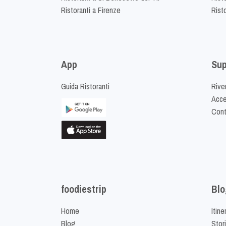
Ristoranti a Firenze
Rist
App
Sup
Guida Ristoranti
Riven
Acced
Cont
foodiestrip
Blo
Home
Itine
Blog
Stor