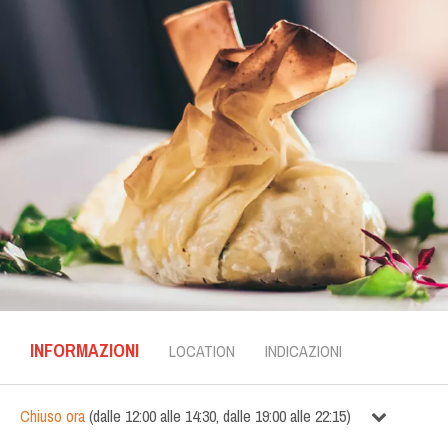
INFORMAZIONI
LOCATION
INDICAZIONI
Chiuso ora
(
dalle
12:00
alle
14:30
,
dalle
19:00
alle
22:15
)