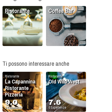
Ristorante
Coffee Bar
Ti possono interessare anche
Ristorante
Ristorante
La Capannina
Old Wild West
Ristorante
Pizzeria
9.0
7.6
3
Esperienze
6
Esperienze