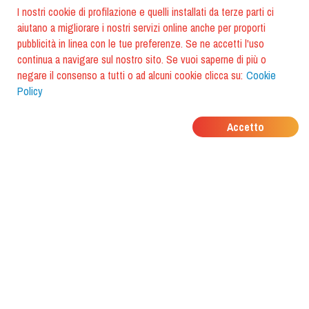
I nostri cookie di profilazione e quelli installati da terze parti ci
aiutano a migliorare i nostri servizi online anche per proporti
pubblicità in linea con le tue preferenze. Se ne accetti l'uso
continua a navigare sul nostro sito. Se vuoi saperne di più o
negare il consenso a tutti o ad alcuni cookie clicca su:
Cookie
Policy
DOVE MANGIANO I
Accetto
TUOI AMICI?
Scarica l'app e scoprilo con
foodiestrip