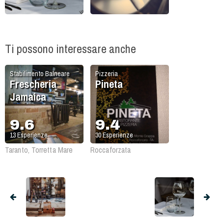
Ti possono interessare anche
Stabilimento Balneare
Pizzeria
Frescheria
Pineta
Jamaica
9.6
9.4
13
Esperienze
30
Esperienze
Taranto, Torretta Mare
Roccaforzata