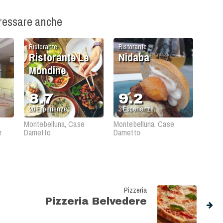
eressare anche
Ristorante
Ristorante
Ristorante Le
Nidaba
Mondine
8.7
9.2
20
Esperienze
3
Esperienze
Montebelluna, Case
Montebelluna, Case
r
Dametto
Dametto
Pizzeria
Pizzeria Belvedere