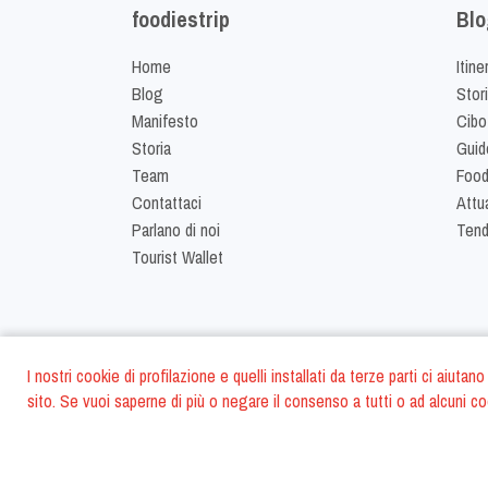
foodiestrip
Blo
Home
Itine
Blog
Stor
Manifesto
Cibo
Storia
Guid
Team
Food
Contattaci
Attua
Parlano di noi
Ten
Tourist Wallet
I nostri cookie di profilazione e quelli installati da terze parti ci aiut
sito. Se vuoi saperne di più o negare il consenso a tutti o ad alcuni co
©
2026
FoodiesTrip 