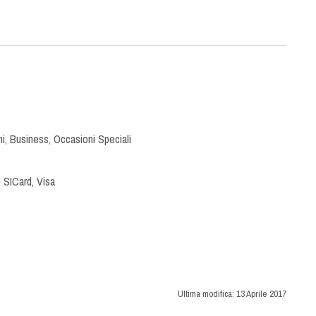
ni
,
Business
,
Occasioni Speciali
 SICard, Visa
Ultima modifica:
13 Aprile 2017