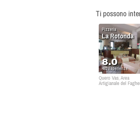
Ti possono int
Pizzeria
La Rotonda
8.0
482
Esperienze
Quero Vas, Area
Artigianale del Faghe