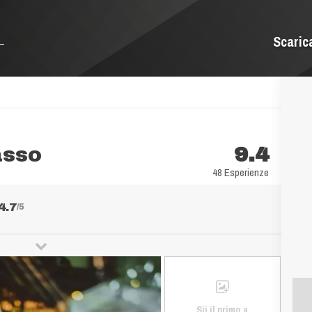
Scaric
asso
9.4
48 Esperienze
4.7
/5
Sii il primo a