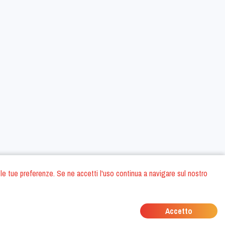
 con le tue preferenze. Se ne accetti l'uso continua a navigare sul nostro
oni
Privacy Policy
Condizioni generali di contratto
Dati societari
/
/
/
Accetto