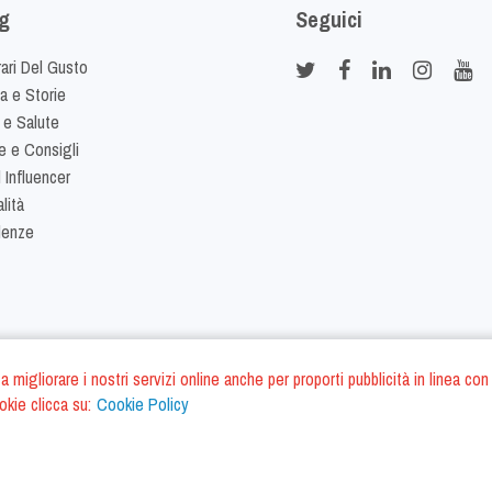
g
Seguici
rari Del Gusto
ia e Storie
 e Salute
e e Consigli
 Influencer
lità
denze
ano a migliorare i nostri servizi online anche per proporti pubblicità in linea
okie clicca su:
Cookie Policy
Cookie Policy
Termini e Condizi
S.r.l. - P.IVA IT01975940675 - All Rights Reserved
/
/