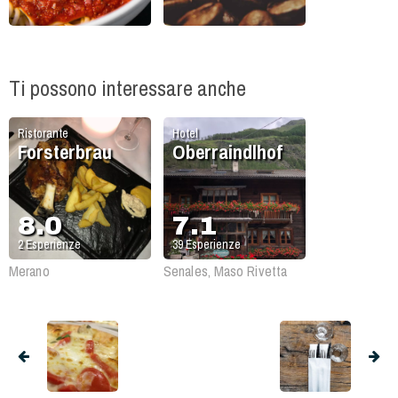
Ti possono interessare anche
Ristorante
Hotel
Forsterbrau
Oberraindlhof
8.0
7.1
2
Esperienze
39
Esperienze
Merano
Senales, Maso Rivetta