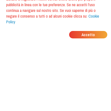
pubblicità in linea con le tue preferenze. Se ne accetti l'uso
continua a navigare sul nostro sito. Se vuoi saperne di più o
negare il consenso a tutti o ad alcuni cookie clicca su:
Cookie
Policy
DOVE MANGIANO I
Accetto
TUOI AMICI?
Scarica l'app e scoprilo con
foodiestrip