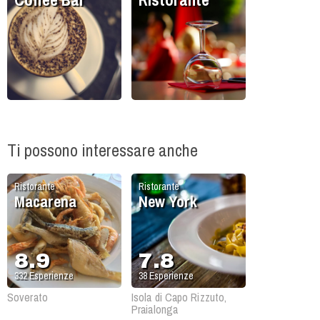
Ti possono interessare anche
Ristorante
Ristorante
Macarena
New York
8.9
7.8
332
Esperienze
38
Esperienze
Soverato
Isola di Capo Rizzuto,
Praialonga