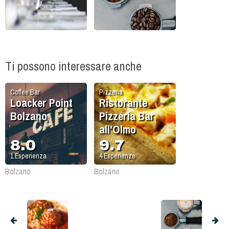
Ti possono interessare anche
Coffee Bar
Pizzeria
Loacker Point
Ristorante
Bolzano
Pizzeria Bar
all'Olmo
8.0
9.7
1
Esperienza
4
Esperienze
Bolzano
Bolzano