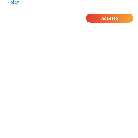
Policy
DOVE MANGIANO I
Accetto
TUOI AMICI?
Scarica l'app e scoprilo con
foodiestrip