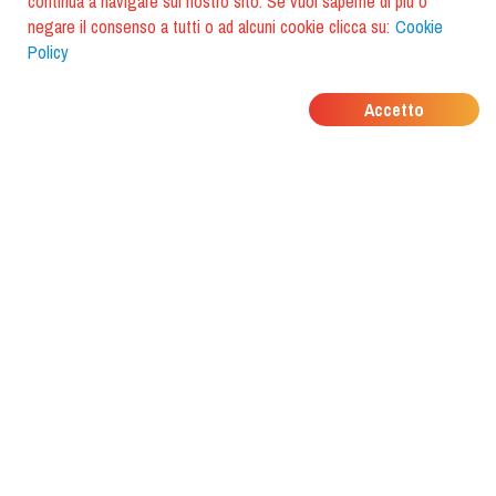
continua a navigare sul nostro sito. Se vuoi saperne di più o
negare il consenso a tutti o ad alcuni cookie clicca su:
Cookie
Policy
DOVE MANGIANO I
Accetto
TUOI AMICI?
Scarica l'app e scoprilo con
foodiestrip