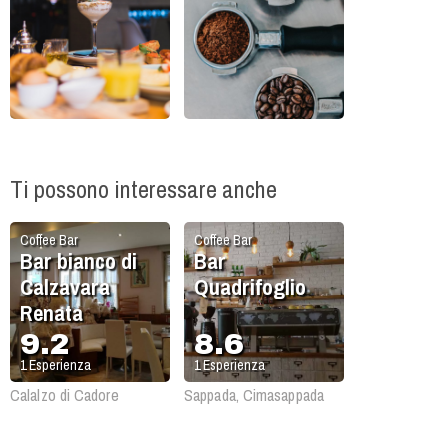
Ti possono interessare anche
Coffee Bar
Coffee Bar
Bar bianco di
Bar
Calzavara
Quadrifoglio
Renata
9.2
8.6
1
Esperienza
1
Esperienza
Calalzo di Cadore
Sappada, Cimasappada