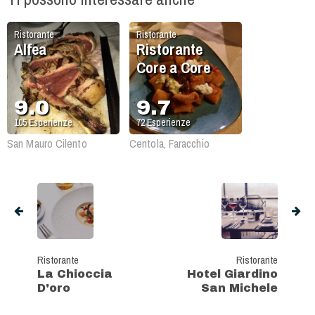
Ristorante
Ristorante
Alfea
Ristorante
Core a Core
9.0
9.7
105
Esperienze
72
Esperienze
San Mauro Cilento
Centola, Faracchio
Ristorante
Ristorante
La Chioccia
Hotel Giardino
D'oro
San Michele