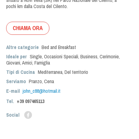
situato a Novi Velia (SA) nel Parco Nazionale del Cilento, a
pochi km dalla Costa del Cilento.
CHIAMA ORA
Altre categorie
Bed and Breakfast
Ideale per
Single
,
Occasioni Speciali
,
Business
,
Cerimonie
,
Giovani
,
Amici
,
Famiglia
Tipi di Cucina
Mediterranea
,
Del territorio
Serviamo
Pranzo
,
Cena
E-mail
john_c88@hotmail.it
Tel.
+39
097465113
Social