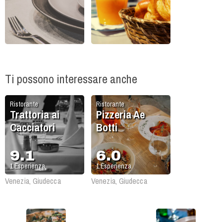
Ti possono interessare anche
Ristorante
Ristorante
Trattoria ai
Pizzeria Ae
Cacciatori
Botti
9.1
6.0
1
Esperienza
1
Esperienza
Venezia, Giudecca
Venezia, Giudecca