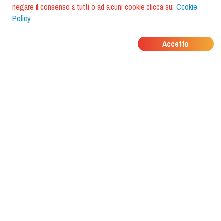
negare il consenso a tutti o ad alcuni cookie clicca su:
Cookie
Policy
DOVE MANGIANO I
Accetto
TUOI AMICI?
Scarica l'app e scoprilo con
foodiestrip