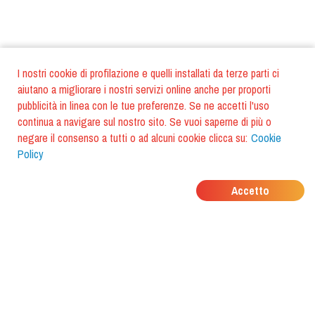
I nostri cookie di profilazione e quelli installati da terze parti ci
aiutano a migliorare i nostri servizi online anche per proporti
pubblicità in linea con le tue preferenze. Se ne accetti l'uso
continua a navigare sul nostro sito. Se vuoi saperne di più o
negare il consenso a tutti o ad alcuni cookie clicca su:
Cookie
Policy
DOVE MANGIANO I
Accetto
TUOI AMICI?
Scarica l'app e scoprilo con
foodiestrip