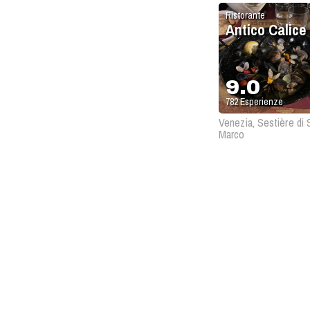
Ristorante
Antico Calice
9.0
782
Esperienze
Venezia, Sestière di 
Marco