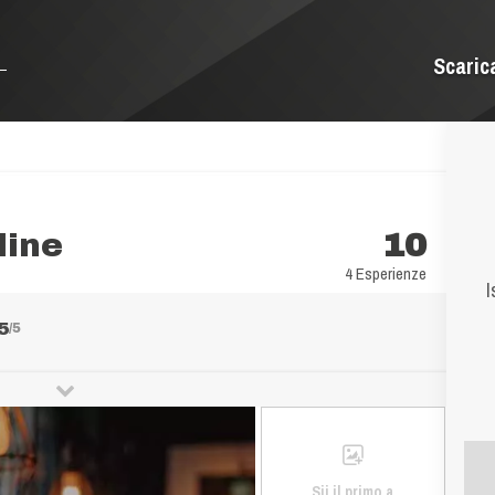
Scaric
line
10
4 Esperienze
I
5
/5
Sii il primo a