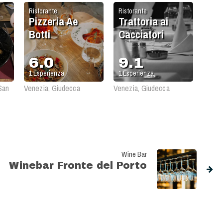
Ristorante
Ristorante
Pizzeria Ae
Trattoria ai
Botti
Cacciatori
6.0
9.1
1
Esperienza
1
Esperienza
San
Venezia, Giudecca
Venezia, Giudecca
Wine Bar
Winebar Fronte del Porto