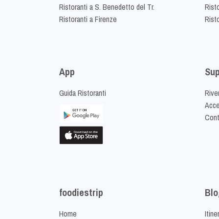
Ristoranti a S. Benedetto del Tr.
Risto
Ristoranti a Firenze
Rist
App
Sup
Guida Ristoranti
Riven
Acced
Cont
foodiestrip
Blo
Home
Itine