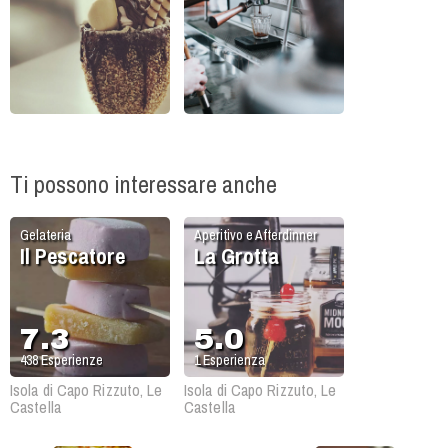
Ti possono interessare anche
Gelateria
Aperitivo e Afterdinner
Il Pescatore
La Grotta
7.3
5.0
438
Esperienze
1
Esperienza
Isola di Capo Rizzuto, Le
Isola di Capo Rizzuto, Le
Castella
Castella