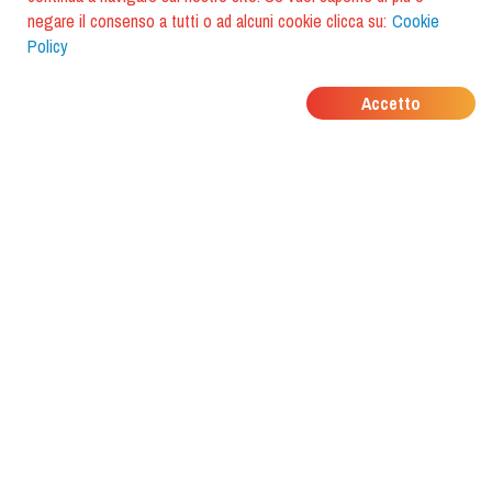
negare il consenso a tutti o ad alcuni cookie clicca su:
Cookie
Policy
DOVE MANGIANO I
Accetto
TUOI AMICI?
Scarica l'app e scoprilo con
foodiestrip