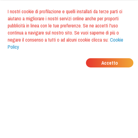
I nostri cookie di profilazione e quelli installati da terze parti ci
aiutano a migliorare i nostri servizi online anche per proporti
pubblicità in linea con le tue preferenze. Se ne accetti l'uso
continua a navigare sul nostro sito. Se vuoi saperne di più o
negare il consenso a tutti o ad alcuni cookie clicca su:
Cookie
Policy
DOVE MANGIANO I
Accetto
TUOI AMICI?
Scarica l'app e scoprilo con
foodiestrip