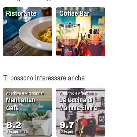
Ristorante
Coffee Bar
Ti possono interessare anche
Aperitivo e Afterdinner
Aperitivo e Afterdinner
Manhattan
La Cucina di
Cafè
Mamma Elvira
8.2
9.7
3
Esperienze
52
Esperienze