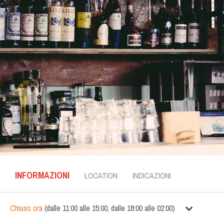
INFORMAZIONI
LOCATION
INDICAZIONI
Chiuso ora
(
dalle
11:00
alle
15:00
,
dalle
18:00
alle
02:00
)