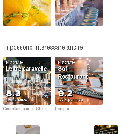
Ti possono interessare anche
Ristorante
Ristorante
Le tre caravelle
Sofì
Restaurant
8.3
9.2
1
Esperienza
177
Esperienze
Castellammare di Stabia
Pompei