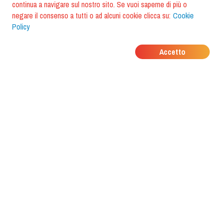
continua a navigare sul nostro sito. Se vuoi saperne di più o
negare il consenso a tutti o ad alcuni cookie clicca su:
Cookie
Policy
DOVE MANGIANO I
Accetto
TUOI AMICI?
Scarica l'app e scoprilo con
foodiestrip