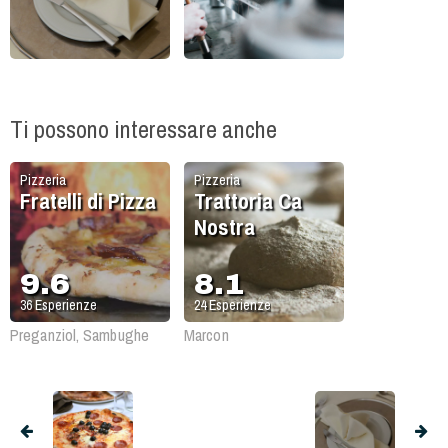
Ti possono interessare anche
Pizzeria
Pizzeria
Fratelli di Pizza
Trattoria Ca
Nostra
9.6
8.1
36
Esperienze
24
Esperienze
Preganziol, Sambughe
Marcon