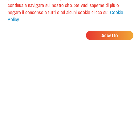
continua a navigare sul nostro sito. Se vuoi saperne di più o
negare il consenso a tutti o ad alcuni cookie clicca su:
Cookie
Policy
DOVE MANGIANO I
Accetto
TUOI AMICI?
Scarica l'app e scoprilo con
foodiestrip