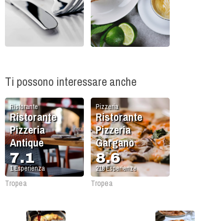
Ti possono interessare anche
Ristorante
Pizzeria
Ristorante
Ristorante
Pizzeria
Pizzeria
Antique
Gargano
7.1
8.6
1
Esperienza
218
Esperienze
Tropea
Tropea