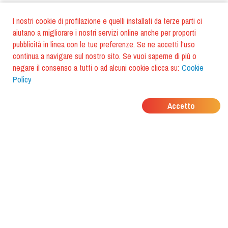
I nostri cookie di profilazione e quelli installati da terze parti ci
aiutano a migliorare i nostri servizi online anche per proporti
pubblicità in linea con le tue preferenze. Se ne accetti l'uso
continua a navigare sul nostro sito. Se vuoi saperne di più o
negare il consenso a tutti o ad alcuni cookie clicca su:
Cookie
Policy
DOVE MANGIANO I
Accetto
TUOI AMICI?
Scarica l'app e scoprilo con
foodiestrip