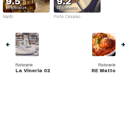
9.5
9.2
4
Esperienze
3
Esperienze
Nardò
Porto Cesareo
Ristorante
Ristorante
La Vineria 02
RE Matto