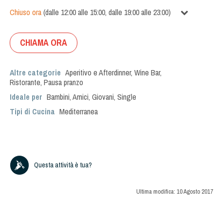
Chiuso ora
(
dalle
12:00
alle
15:00
,
dalle
19:00
alle
23:00
)
CHIAMA ORA
Altre categorie
Aperitivo e Afterdinner
,
Wine Bar
,
Ristorante
,
Pausa pranzo
Ideale per
Bambini
,
Amici
,
Giovani
,
Single
Tipi di Cucina
Mediterranea
Questa attività è tua?
Ultima modifica:
10 Agosto 2017