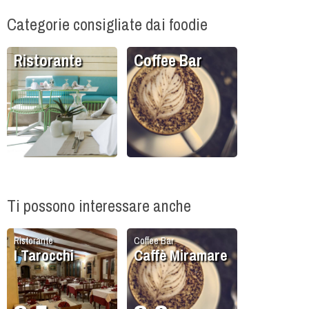
Categorie consigliate dai foodie
Ristorante
Coffee Bar
Ti possono interessare anche
Ristorante
Coffee Bar
I Tarocchi
Caffè Miramare