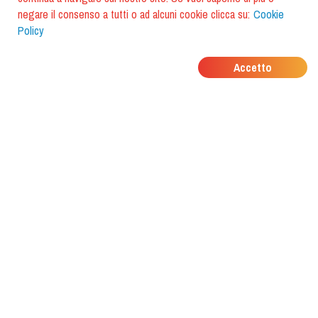
negare il consenso a tutti o ad alcuni cookie clicca su:
Cookie
Policy
DOVE MANGIANO I
Accetto
TUOI AMICI?
Scarica l'app e scoprilo con
foodiestrip