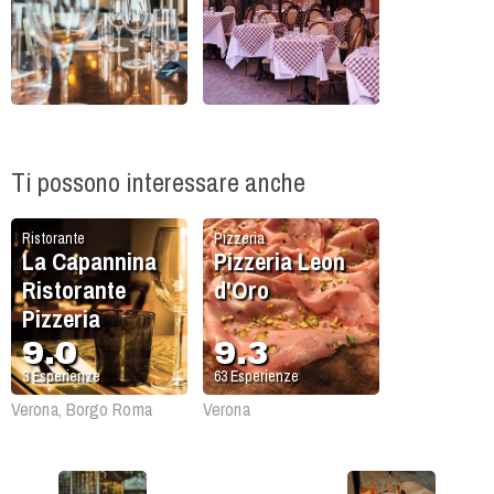
Ti possono interessare anche
Ristorante
Pizzeria
La Capannina
Pizzeria Leon
Ristorante
d'Oro
Pizzeria
9.0
9.3
3
Esperienze
63
Esperienze
Verona, Borgo Roma
Verona