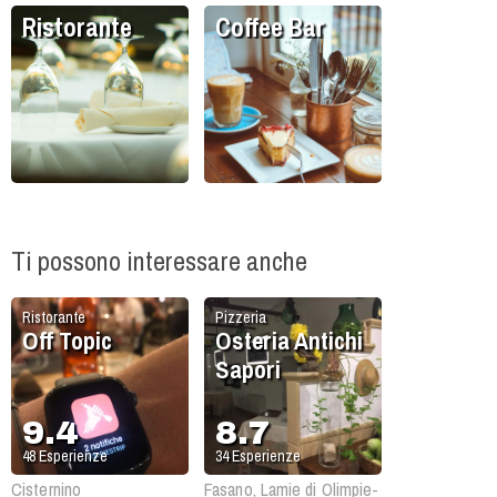
Ristorante
Coffee Bar
Ti possono interessare anche
Ristorante
Pizzeria
Off Topic
Osteria Antichi
Sapori
9.4
8.7
48
Esperienze
34
Esperienze
Cisternino
Fasano, Lamie di Olimpie-