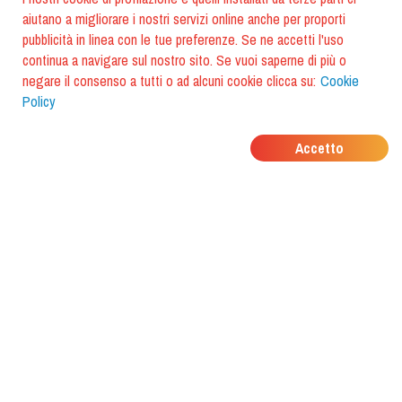
aiutano a migliorare i nostri servizi online anche per proporti
pubblicità in linea con le tue preferenze. Se ne accetti l'uso
continua a navigare sul nostro sito. Se vuoi saperne di più o
negare il consenso a tutti o ad alcuni cookie clicca su:
Cookie
Policy
DOVE MANGIANO I
Accetto
TUOI AMICI?
Scarica l'app e scoprilo con
foodiestrip