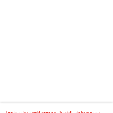
I nostri cookie di profilazione e quelli installati da terze parti ci