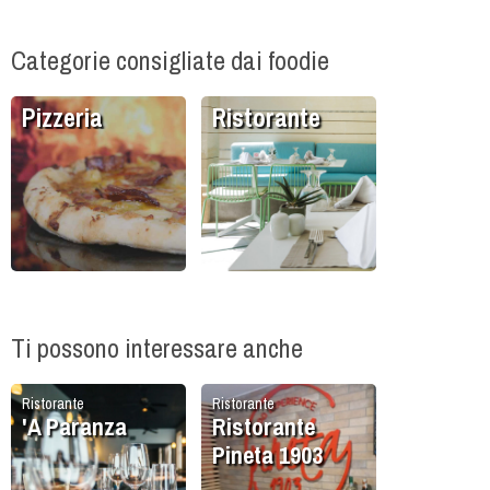
Categorie consigliate dai foodie
Pizzeria
Ristorante
Ti possono interessare anche
Ristorante
Ristorante
'A Paranza
Ristorante
Pineta 1903