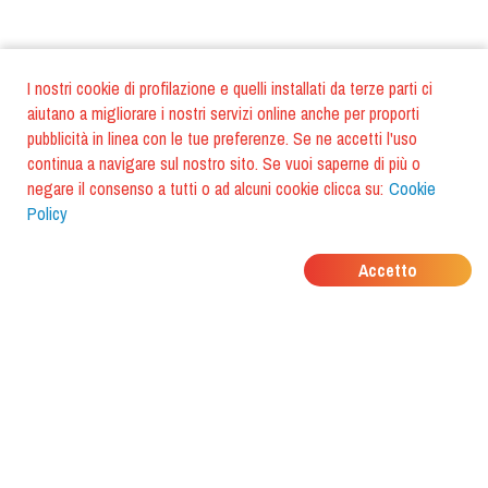
I nostri cookie di profilazione e quelli installati da terze parti ci
aiutano a migliorare i nostri servizi online anche per proporti
pubblicità in linea con le tue preferenze. Se ne accetti l'uso
continua a navigare sul nostro sito. Se vuoi saperne di più o
negare il consenso a tutti o ad alcuni cookie clicca su:
Cookie
Policy
DOVE MANGIANO I
Accetto
TUOI AMICI?
Scarica l'app e scoprilo con
foodiestrip