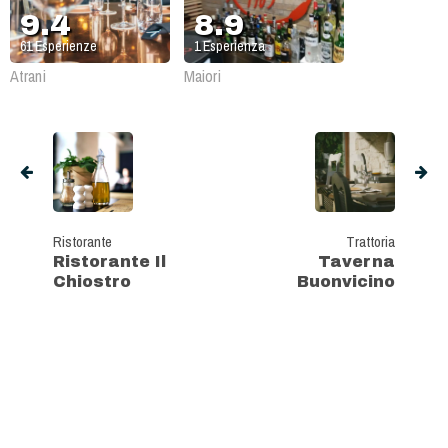
9.4
8.9
61
Esperienze
1
Esperienza
Atrani
Maiori
Ristorante
Trattoria
Ristorante Il
Taverna
Chiostro
Buonvicino