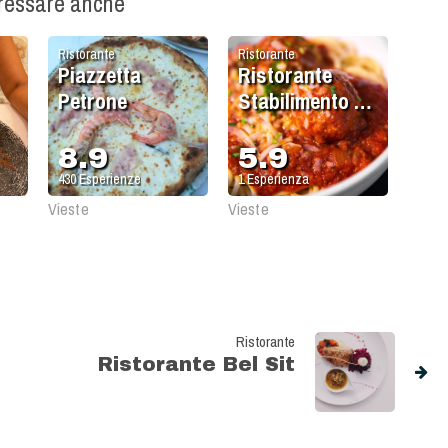
eressare anche
Ristorante
Ristorante
Piazzetta
Ristorante
Petrone
Stabilimento La
Napoletana
8.9
5.9
430
Esperienze
1
Esperienza
Vieste
Vieste
Ristorante
Ristorante Bel Sit