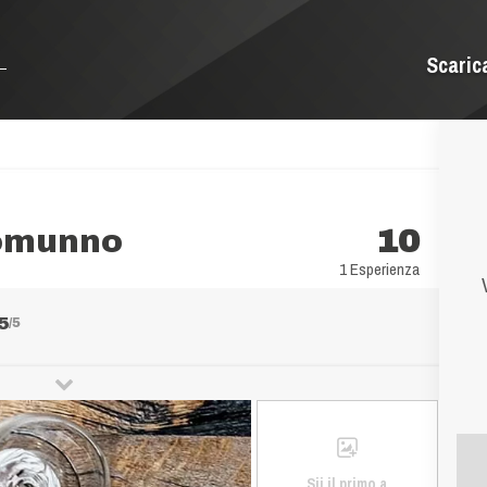
Scaric
zomunno
10
1 Esperienza
5
/5
Sii il primo a