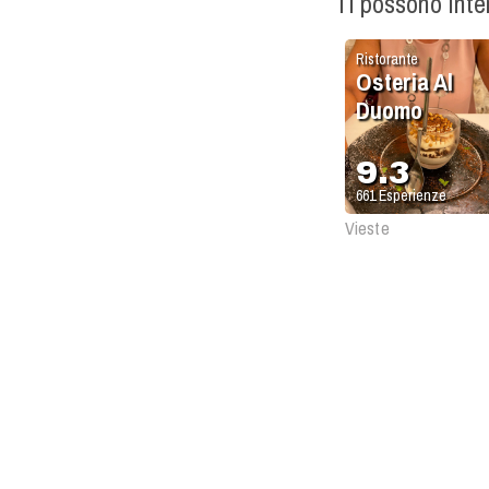
Ti possono int
Ristorante
Osteria Al
Duomo
9.3
661
Esperienze
Vieste